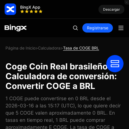
BingX App
Descargar
Registrarse
Página de Inicio
Calculadora
Tasa de COGE BRL
>
>
Coge Coin Real brasileño
Calculadora de conversión:
Convertir COGE a BRL
1 COGE puede convertirse en 0 BRL desde el
2026-03-16 a las 15:17 (UTC), lo que quiere decir
que 5 COGE valen aproximadamente 0 BRL. En
tasas en tiempo real, 1 BRL puede comprar
aproximadamente E COGE. La tasa de COGE a