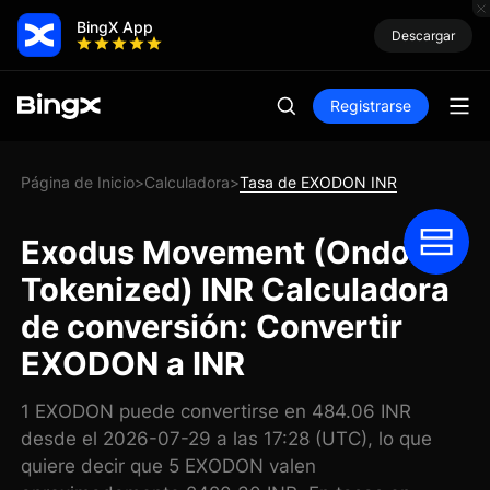
BingX App
Descargar
Registrarse
Página de Inicio
Calculadora
Tasa de EXODON INR
>
>
Exodus Movement (Ondo
Tokenized) INR Calculadora
de conversión: Convertir
EXODON a INR
1 EXODON puede convertirse en 484.06 INR
desde el 2026-07-29 a las 17:28 (UTC), lo que
quiere decir que 5 EXODON valen