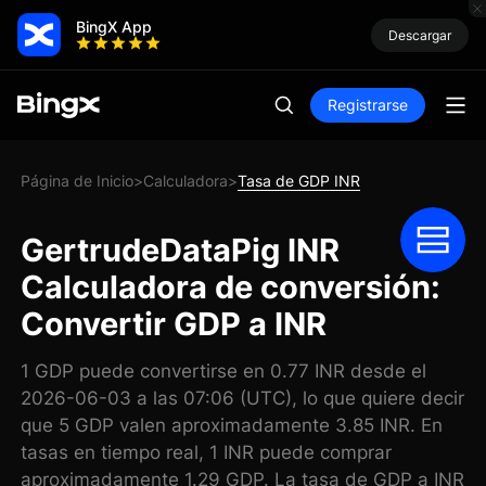
BingX App
Descargar
Registrarse
Página de Inicio
Calculadora
Tasa de GDP INR
>
>
GertrudeDataPig INR
Calculadora de conversión:
Convertir GDP a INR
1 GDP puede convertirse en 0.77 INR desde el
2026-06-03 a las 07:06 (UTC), lo que quiere decir
que 5 GDP valen aproximadamente 3.85 INR. En
tasas en tiempo real, 1 INR puede comprar
aproximadamente 1.29 GDP. La tasa de GDP a INR