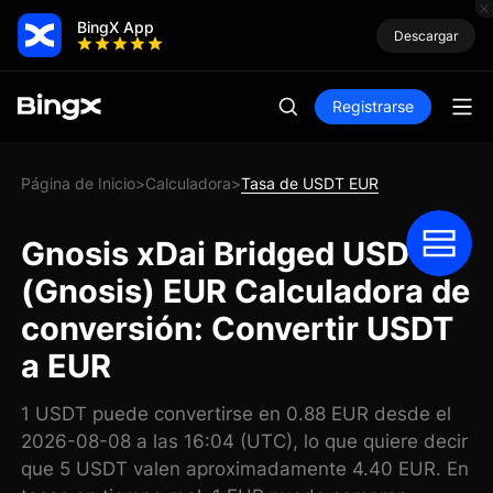
BingX App
Descargar
Registrarse
Página de Inicio
Calculadora
Tasa de USDT EUR
>
>
Gnosis xDai Bridged USDT
(Gnosis) EUR Calculadora de
conversión: Convertir USDT
a EUR
1 USDT puede convertirse en 0.88 EUR desde el
2026-08-08 a las 16:04 (UTC), lo que quiere decir
que 5 USDT valen aproximadamente 4.40 EUR. En