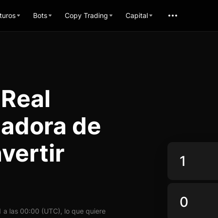
turos
Bots
Copy Trading
Capital
 Real
ladora de
vertir
a las 00:00 (UTC), lo que quiere