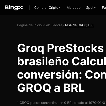
Comprar Cripto
Mercado
Spot
Fu
Página de Inicio
Calculadora
Tasa de GROQ BRL
>
>
Groq PreStocks
brasileño Calcu
conversión: Con
GROQ a BRL
1 GROQ puede convertirse en 0 BRL desde el 1970-01-01 