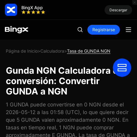
BingX App
Descargar
Registrarse
Página de Inicio
Calculadora
Tasa de GUNDA NGN
>
>
Gunda NGN Calculadora de
conversión: Convertir
GUNDA a NGN
1 GUNDA puede convertirse en 0 NGN desde el
2026-05-12 a las 01:58 (UTC), lo que quiere decir
que 5 GUNDA valen aproximadamente 0 NGN. En
tasas en tiempo real, 1 NGN puede comprar
aproximadamente E GUNDA. La tasa de GUNDA a