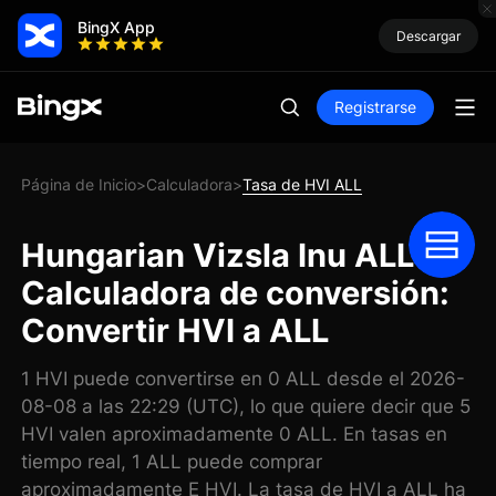
BingX App
Descargar
Registrarse
Página de Inicio
Calculadora
Tasa de HVI ALL
>
>
Hungarian Vizsla Inu ALL
Calculadora de conversión:
Convertir HVI a ALL
1 HVI puede convertirse en 0 ALL desde el 2026-
08-08 a las 22:29 (UTC), lo que quiere decir que 5
HVI valen aproximadamente 0 ALL. En tasas en
tiempo real, 1 ALL puede comprar
aproximadamente E HVI. La tasa de HVI a ALL ha