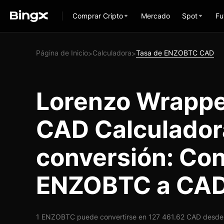
Comprar Cripto
Mercado
Spot
Fu
Página de Inicio
Calculadora
Tasa de ENZOBTC CAD
>
>
Lorenzo Wrappe
CAD Calculador
conversión: Con
ENZOBTC a CA
1 ENZOBTC puede convertirse en 127 461.62 CAD desde e