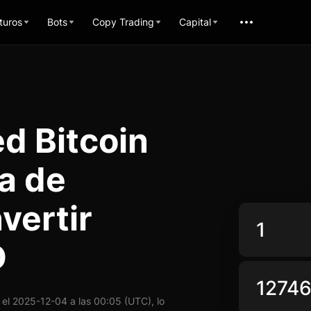
turos
Bots
Copy Trading
Capital
d Bitcoin
a de
vertir
D
l 2025-12-04 a las 00:05 (UTC), lo