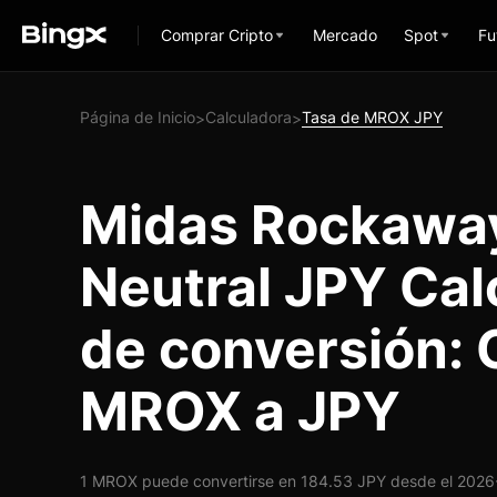
Comprar Cripto
Mercado
Spot
Fu
Página de Inicio
Calculadora
Tasa de MROX JPY
>
>
Midas Rockawa
Neutral JPY Cal
de conversión: 
MROX a JPY
1 MROX puede convertirse en 184.53 JPY desde el 2026-