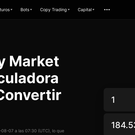
turos
Bots
Copy Trading
Capital
y Market
culadora
Convertir
08-07 a las 07:30 (UTC), lo que