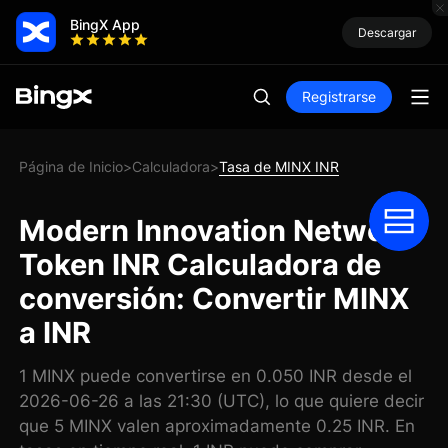
BingX App
Descargar
Registrarse
Página de Inicio
Calculadora
Tasa de MINX INR
>
>
Modern Innovation Network
Token INR Calculadora de
conversión: Convertir MINX
a INR
1 MINX puede convertirse en 0.050 INR desde el
2026-06-26 a las 21:30 (UTC), lo que quiere decir
que 5 MINX valen aproximadamente 0.25 INR. En