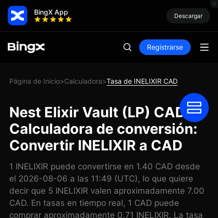
BingX App
Descargar
Registrarse
Página de Inicio
Calculadora
Tasa de INELIXIR CAD
>
>
Nest Elixir Vault (LP) CAD
Calculadora de conversión:
Convertir INELIXIR a CAD
1 INELIXIR puede convertirse en 1.40 CAD desde
el 2026-08-06 a las 11:49 (UTC), lo que quiere
decir que 5 INELIXIR valen aproximadamente 7.00
CAD. En tasas en tiempo real, 1 CAD puede
comprar aproximadamente 0.71 INELIXIR. La tasa