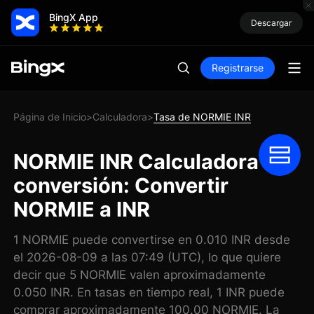
BingX App
Descargar
Registrarse
Página de Inicio
Calculadora
Tasa de NORMIE INR
>
>
NORMIE INR Calculadora de
conversión: Convertir
NORMIE a INR
1 NORMIE puede convertirse en 0.010 INR desde
el 2026-08-09 a las 07:49 (UTC), lo que quiere
decir que 5 NORMIE valen aproximadamente
0.050 INR. En tasas en tiempo real, 1 INR puede
comprar aproximadamente 100.00 NORMIE. La