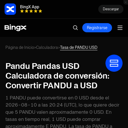
BingX App
Descargar
Registrarse
Página de Inicio
Calculadora
Tasa de PANDU USD
>
>
Pandu Pandas USD
Calculadora de conversión:
Convertir PANDU a USD
1 PANDU puede convertirse en 0 USD desde el
2026-08-10 a las 20:24 (UTC), lo que quiere decir
que 5 PANDU valen aproximadamente 0 USD. En
tasas en tiempo real, 1 USD puede comprar
aproximadamente E PANDU. La tasa de PANDU a