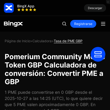
BingX App
Descargar
Registrarse
Página de Inicio
Calculadora
Tasa de PME GBP
>
>
Pomerium Community Meme
Token GBP Calculadora de
conversión: Convertir PME a
GBP
1 PME puede convertirse en 0 GBP desde el
2025-10-27 a las 14:25 (UTC), lo que quiere decir
que 5 PME valen aproximadamente 0 GBP. En