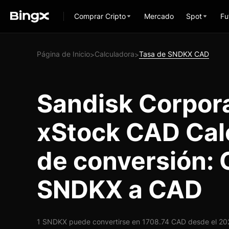
Comprar Cripto
Mercado
Spot
Fu
Página de Inicio
Calculadora
Tasa de SNDKX CAD
>
>
Sandisk Corpor
xStock CAD Cal
de conversión: 
SNDKX a CAD
1 SNDKX puede convertirse en 1708.74 CAD desde el 202