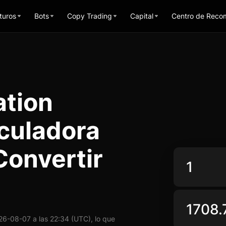
turos
Bots
Copy Trading
Capital
Centro de Reco
ation
culadora
Convertir
6-08-07 a las 22:34 (UTC), lo que