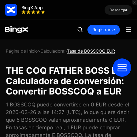
BingX App
Descargar
Registrarse
Página de Inicio
Calculadora
Tasa de BOSSCOQ EUR
>
>
THE COQ FATHER BOSS EUR
Calculadora de conversión:
Convertir BOSSCOQ a EUR
1 BOSSCOQ puede convertirse en 0 EUR desde el
2026-03-26 a las 14:27 (UTC), lo que quiere decir
que 5 BOSSCOQ valen aproximadamente 0 EUR.
En tasas en tiempo real, 1 EUR puede comprar
aproximadamente E BOSSCOQ. La tasa de