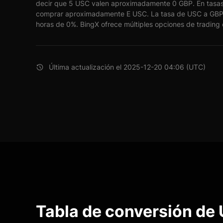
decir que 5 USC valen aproximadamente 0 GBP. En tasas
comprar aproximadamente E USC. La tasa de USC a GBP 
horas de 0%. BingX ofrece múltiples opciones de trading c
Última actualización el 2025-12-20 04:06 (UTC)
Tabla de conversión de 