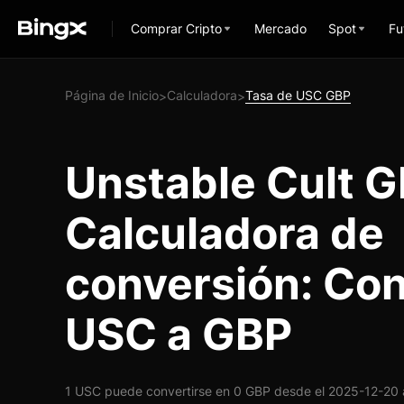
Comprar Cripto
Mercado
Spot
Fu
Página de Inicio
Calculadora
Tasa de USC GBP
>
>
Unstable Cult 
Calculadora de
conversión: Con
USC a GBP
1 USC puede convertirse en 0 GBP desde el 2025-12-20 a