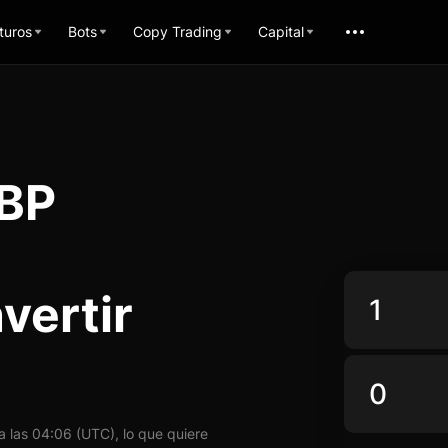
turos
Bots
Copy Trading
Capital
GBP
vertir
 las 04:06 (UTC), lo que quiere