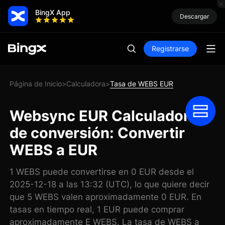
BingX App
Descargar
Registrarse
Página de Inicio
Calculadora
Tasa de WEBS EUR
>
>
Websync EUR Calculadora
de conversión: Convertir
WEBS a EUR
1 WEBS puede convertirse en 0 EUR desde el
2025-12-18 a las 13:32 (UTC), lo que quiere decir
que 5 WEBS valen aproximadamente 0 EUR. En
tasas en tiempo real, 1 EUR puede comprar
aproximadamente E WEBS. La tasa de WEBS a