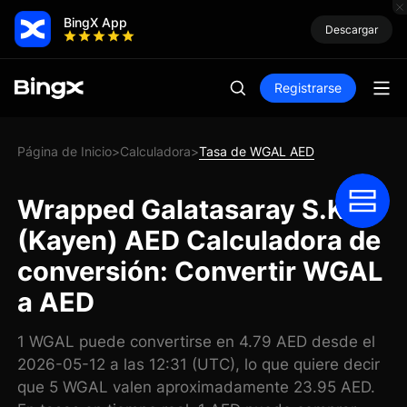
BingX App
Descargar
Registrarse
Página de Inicio
Calculadora
Tasa de WGAL AED
>
>
Wrapped Galatasaray S.K.
(Kayen) AED Calculadora de
conversión: Convertir WGAL
a AED
1 WGAL puede convertirse en 4.79 AED desde el
2026-05-12 a las 12:31 (UTC), lo que quiere decir
que 5 WGAL valen aproximadamente 23.95 AED.