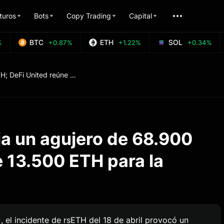
turos
Bots
Copy Trading
Capital
BTC
ETH
SOL
+0.87%
+1.22%
+0.34%
El hackeo de rsETH deja un agujero de 68.900 ETH; DeFi United reúne 13.500 ETH para la recuperación
ja un agujero de 68.900
e 13.500 ETH para la
el incidente de rsETH del 18 de abril provocó un