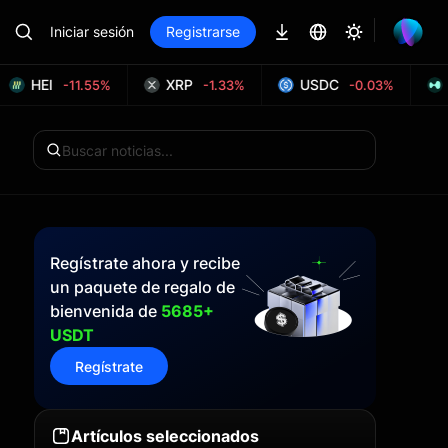
Iniciar sesión
Registrarse
HEI
XRP
USDC
-11.55%
-1.33%
-0.03%
Regístrate ahora y recibe
un paquete de regalo de
bienvenida de
5685+
USDT
Regístrate
Artículos seleccionados