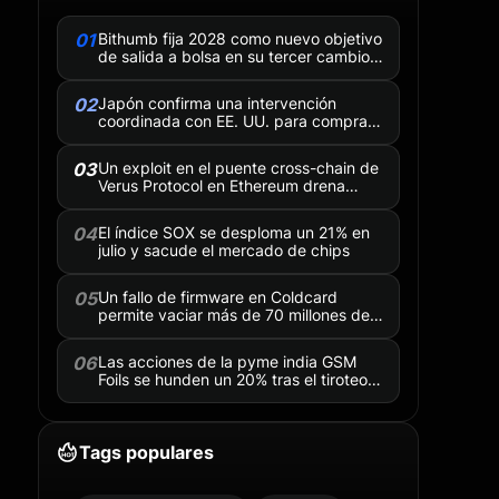
01
Bithumb fija 2028 como nuevo objetivo
de salida a bolsa en su tercer cambio
de calendario en tres años
02
Japón confirma una intervención
coordinada con EE. UU. para comprar
yenes y deja la puerta abierta a nuevas
acciones
03
Un exploit en el puente cross-chain de
Verus Protocol en Ethereum drena
$7.44 million por un fallo de
“notarization mismatch”
04
El índice SOX se desploma un 21% en
julio y sacude el mercado de chips
05
Un fallo de firmware en Coldcard
permite vaciar más de 70 millones de
dólares en Bitcoin
06
Las acciones de la pyme india GSM
Foils se hunden un 20% tras el tiroteo
de su consejero delegado y la
detención de un directivo
Tags populares