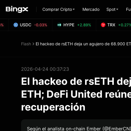
Comprar Cripto
Mercado
Spot
Fu
USDC
HYPE
TRX
%
-0.03%
+2.89%
+0.27%
Flash
2026-04-24 00:37:23
El hackeo de rsETH de
ETH; DeFi United reún
recuperación
Según el analista on-chain Ember (@EmberCN), 