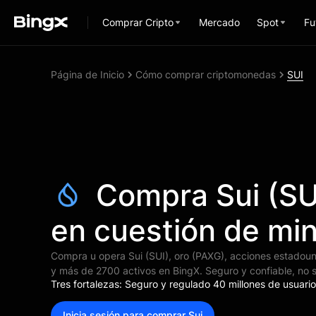
Comprar Cripto
Mercado
Spot
Fu
Página de Inicio
Cómo comprar criptomonedas
SUI
Compra Sui (SU
en cuestión de mi
Compra u opera Sui (SUI), oro (PAXG), acciones estadou
y más de 2700 activos en BingX. Seguro y confiable, no s
Tres fortalezas: Seguro y regulado 40 millones de usuario
Inicia sesión para comprar Sui