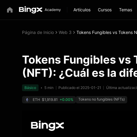
Artículos
Cursos
Temas
Página de Inicio
Web 3
Tokens Fungibles vs Tokens No
Tokens Fungibles vs 
(NFT): ¿Cuál es la di
Básico
5 min
Publicado el 2025-01-21
Última actualiza
Tokens no fungibles (NFTs)
ETH
$1,919.81
+0.00%