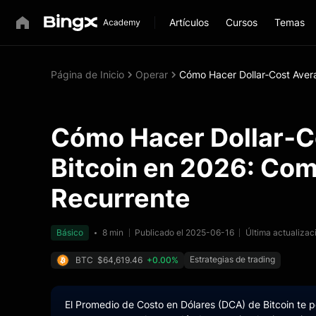
Artículos
Cursos
Temas
Página de Inicio
Operar
Cómo Hacer Dollar‑Cost Aver
Cómo Hacer Dollar‑C
Bitcoin en 2026: Com
Recurrente
Básico
8 min
Publicado el 2025-06-16
Última actualiza
Estrategias de trading
BTC
$64,619.46
+0.00%
El Promedio de Costo en Dólares (DCA) de Bitcoin te 