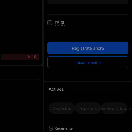
TP/SL
Regístrate ahora
--%
S
Iniciar sesión
Activos
Depositar
Transferir
Comprar Cripto >
Recurrente