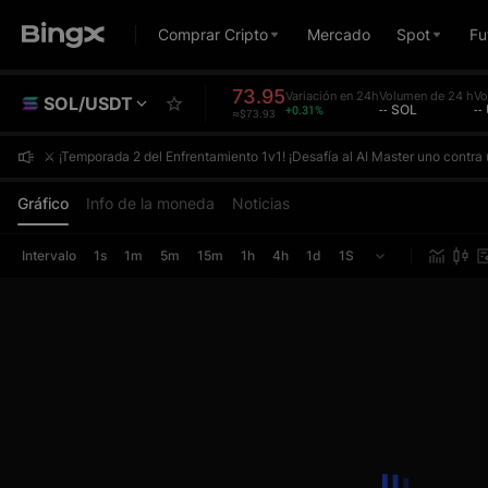
Comprar Cripto
Mercado
Spot
Fu
73.95
Variación en 24h
Volumen de 24 h
Vo
SOL/USDT
+0.31%
-- SOL
--
≈$73.93
⚔️ ¡Temporada 2 del Enfrentamiento 1v1! ¡Desafía al AI Master uno contr
⚔️ ¡Temporada 2 del Enfrentamiento 1v1! ¡Desafía al AI Master uno contr
⚔️ ¡Temporada 2 del Enfrentamiento 1v1! ¡Desafía al AI Master uno contr
Gráfico
Info de la moneda
Noticias
Intervalo
1s
1m
5m
15m
1h
4h
1d
1S