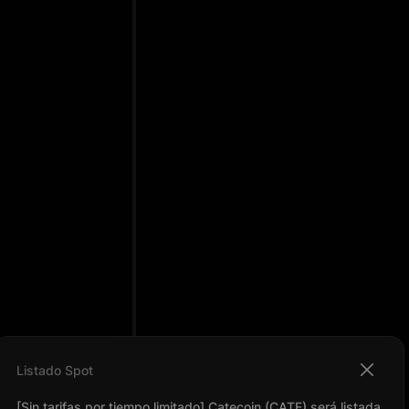
Listado Spot
[Sin tarifas por tiempo limitado] Catecoin (CATE) será listada