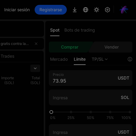
Iniciar sesión
Registrarse
Spot
Bots de trading
n de trading, donde el top 1 de cada fase gana exclusivamente 100 000 USDT. ¡Participa una vez y obtén el doble de recompensas!¡Regístrate ahora, desafía al AI Master y participa por una bolsa premios de 4 000 000 USDT!🌟 Puntos destacados
n de trading, donde el top 1 de cada fase gana exclusivamente 100 000 USDT. ¡Participa una vez y obtén el doble de recompensas!¡Regístrate ahora, desafía al AI Master y participa por una bolsa premios de 4 000 000 USDT!🌟 Puntos destacados
Comprar
Vender
n de trading, donde el top 1 de cada fase gana exclusivamente 100 000 USDT. ¡Participa una vez y obtén el doble de recompensas!¡Regístrate ahora, desafía al AI Master y participa por una bolsa premios de 4 000 000 USDT!🌟 Puntos destacados
Trades
Mercado
Límite
TP/SL
Precio
USDT
Importe
Total
(SOL)
(SOL)
SOL
0%
25%
50%
75%
100%
USDT