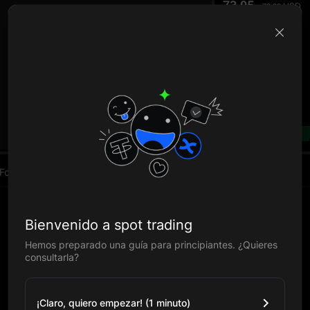
73.95
USD
73.93
B
--%
Fondos
Bienvenido a spot trading
Hemos preparado una guía para principiantes. ¿Quieres
consultarla?
¡Claro, quiero empezar! (1 minuto)