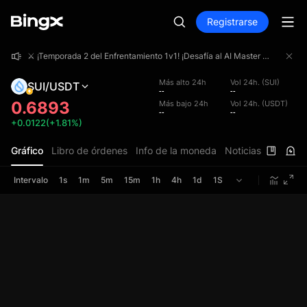
Registrarse
⚔️ ¡Temporada 2 del Enfrentamiento 1v1! ¡Desafía al AI Master uno contra uno y participa por una bolsa de premios de 4 000 000 USDT!
⚔️ ¡Temporada 2 del Enfrentamiento 1v1! ¡Desafía al AI Master uno contra uno y participa por una bolsa de premios de 4 000 000 USDT!
⚔️ ¡Temporada 2 del Enfrentamiento 1v1! ¡Desafía al AI Master uno contra uno y participa por una bolsa de premios de 4 000 000 USDT!
Más alto 24h
Vol 24h. (SUI)
SUI/USDT
--
--
0.6893
Más bajo 24h
Vol 24h. (USDT)
--
--
+0.0122(+1.81%)
Gráfico
Libro de órdenes
Info de la moneda
Noticias
Intervalo
1s
1m
5m
15m
1h
4h
1d
1S