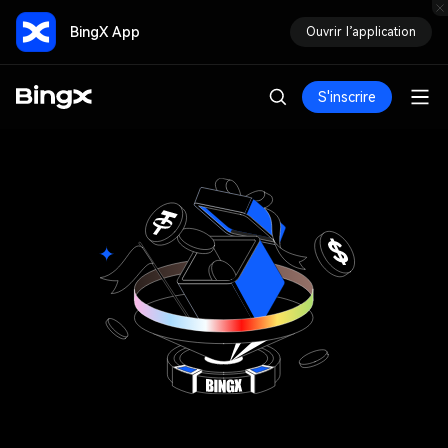
BingX App
Ouvrir l’application
S'inscrire