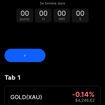
Se termine dans
00
00
00
00
jour(s)
H
MIN
S
Tab 1
-0.14%
GOLD(XAU)
$4,246.62