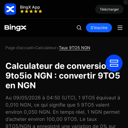
BingX App
Télécharger
S'inscrire
Page d’accueil
Calculateur
Taux 9TO5 NGN
>
>
Calculateur de conversion
9to5io NGN : convertir 9TO5
en NGN
Au 09/05/2026 à 04:50 (UTC), 1 9TO5 équivaut à
0,010 NGN, ce qui signifie que 5 9TO5 valent
environ 0,050 NGN. En temps réel, 1 NGN permet
d’acheter environ 100,00 9TO5. Le taux
9TO5/NGN a enregistré une variation de 0% sur