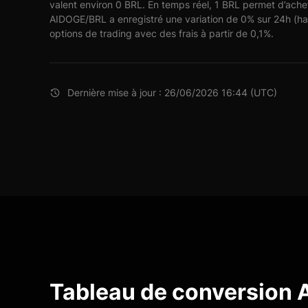
valent environ 0 BRL. En temps réel, 1 BRL permet d’ache
AIDOGE/BRL a enregistré une variation de 0% sur 24h (ha
options de trading avec des frais à partir de 0,1%.
Dernière mise à jour : 26/06/2026 16:44 (UTC)
Tableau de conversion 