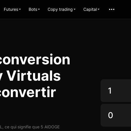
Futures
Bots
Copy trading
Capital
conversion
Virtuals
convertir
, ce qui signifie que 5 AIDOGE