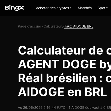
Acheter des cryptos
Marchés
Spot
Page d’accueil
Calculateur
Taux AIDOGE BRL
>
>
Calculateur de 
AGENT DOGE by 
Réal brésilien : 
AIDOGE en BRL
Au 26/06/2026 à 16:44 (UTC), 1 AIDOGE équivaut à 0 BRL