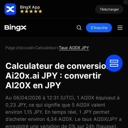
BingX App
Télécharger
S'inscrire
Page d’accueil
Calculateur
Taux AI20X JPY
>
>
Calculateur de conversion
Ai20x.ai JPY : convertir
AI20X en JPY
Au 06/04/2026 à 12:31 (UTC), 1 AI20X équivaut à
0,23 JPY, ce qui signifie que 5 AI20X valent
environ 1,15 JPY. En temps réel, 1 JPY permet
d’acheter environ 4,34 AI20X. Le taux AI20X/JPY a
enregistré une variation de 0% sur 24h (hausse).