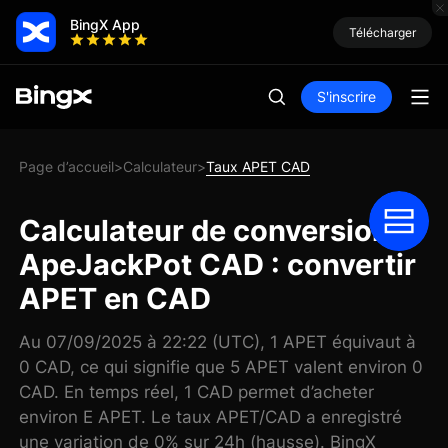
BingX App
Télécharger
S'inscrire
Page d’accueil
Calculateur
Taux APET CAD
>
>
Calculateur de conversion
ApeJackPot CAD : convertir
APET en CAD
Au 07/09/2025 à 22:22 (UTC), 1 APET équivaut à
0 CAD, ce qui signifie que 5 APET valent environ 0
CAD. En temps réel, 1 CAD permet d’acheter
environ E APET. Le taux APET/CAD a enregistré
une variation de 0% sur 24h (hausse). BingX