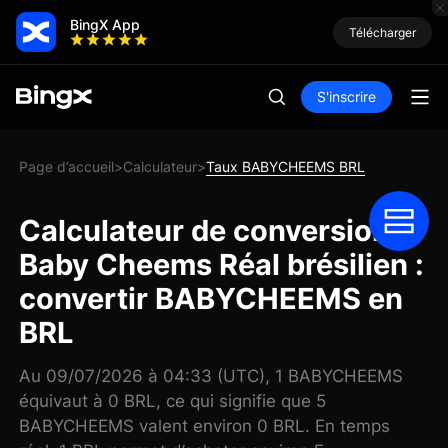
BingX App
Télécharger
S'inscrire
Page d’accueil
Calculateur
Taux BABYCHEEMS BRL
>
>
Calculateur de conversion
Baby Cheems Réal brésilien :
convertir BABYCHEEMS en
BRL
Au 09/07/2026 à 04:33 (UTC), 1 BABYCHEEMS
équivaut à 0 BRL, ce qui signifie que 5
BABYCHEEMS valent environ 0 BRL. En temps