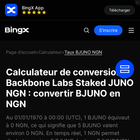
BingX App
Télécharger
S'inscrire
Page d’accueil
Calculateur
Taux BJUNO NGN
>
>
Calculateur de conversion
Backbone Labs Staked JUNO
NGN : convertir BJUNO en
NGN
Au 01/01/1970 à 00:00 (UTC), 1 BJUNO équivaut
à 0 NGN, ce qui signifie que 5 BJUNO valent
environ 0 NGN. En temps réel, 1 NGN permet