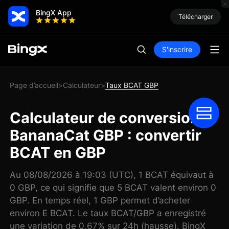
BingX App
Télécharger
S'inscrire
Page d’accueil
Calculateur
Taux BCAT GBP
>
>
Calculateur de conversion
BananaCat GBP : convertir
BCAT en GBP
Au 08/08/2026 à 19:03 (UTC), 1 BCAT équivaut à
0 GBP, ce qui signifie que 5 BCAT valent environ 0
GBP. En temps réel, 1 GBP permet d’acheter
environ E BCAT. Le taux BCAT/GBP a enregistré
une variation de 0,67% sur 24h (hausse). BingX