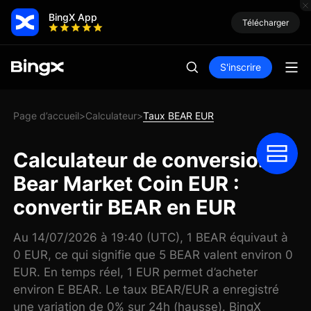
BingX App
Télécharger
S'inscrire
Page d’accueil
Calculateur
Taux BEAR EUR
>
>
Calculateur de conversion
Bear Market Coin EUR :
convertir BEAR en EUR
Au 14/07/2026 à 19:40 (UTC), 1 BEAR équivaut à
0 EUR, ce qui signifie que 5 BEAR valent environ 0
EUR. En temps réel, 1 EUR permet d’acheter
environ E BEAR. Le taux BEAR/EUR a enregistré
une variation de 0% sur 24h (hausse). BingX