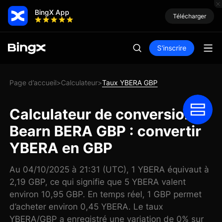
BingX App
Télécharger
S'inscrire
Page d’accueil
Calculateur
Taux YBERA GBP
>
>
Calculateur de conversion
Bearn BERA GBP : convertir
YBERA en GBP
Au 04/10/2025 à 21:31 (UTC), 1 YBERA équivaut à
2,19 GBP, ce qui signifie que 5 YBERA valent
environ 10,95 GBP. En temps réel, 1 GBP permet
d’acheter environ 0,45 YBERA. Le taux
YBERA/GBP a enregistré une variation de 0% sur