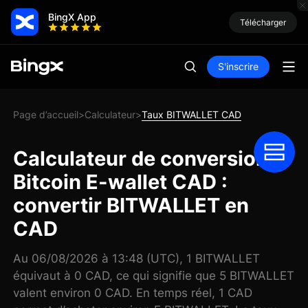
BingX App
Télécharger
S'inscrire
Page d’accueil
Calculateur
Taux BITWALLET CAD
>
>
Calculateur de conversion
Bitcoin E-wallet CAD :
convertir BITWALLET en
CAD
Au 06/08/2026 à 13:48 (UTC), 1 BITWALLET
équivaut à 0 CAD, ce qui signifie que 5 BITWALLET
valent environ 0 CAD. En temps réel, 1 CAD