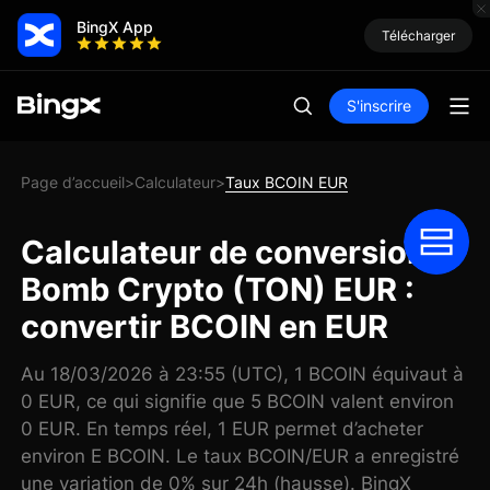
BingX App
Télécharger
S'inscrire
Page d’accueil
Calculateur
Taux BCOIN EUR
>
>
Calculateur de conversion
Bomb Crypto (TON) EUR :
convertir BCOIN en EUR
Au 18/03/2026 à 23:55 (UTC), 1 BCOIN équivaut à
0 EUR, ce qui signifie que 5 BCOIN valent environ
0 EUR. En temps réel, 1 EUR permet d’acheter
environ E BCOIN. Le taux BCOIN/EUR a enregistré
une variation de 0% sur 24h (hausse). BingX