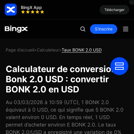
BingX App
Télécharger
S'inscrire
Page d’accueil
Calculateur
Taux BONK 2.0 USD
>
>
Calculateur de conversion
Bonk 2.0 USD : convertir
BONK 2.0 en USD
Au 03/03/2026 à 10:59 (UTC), 1 BONK 2.0
équivaut à 0 USD, ce qui signifie que 5 BONK 2.0
valent environ 0 USD. En temps réel, 1 USD
permet d’acheter environ E BONK 2.0. Le taux
BONK 2.0/USD a enregistré une variation de 0%