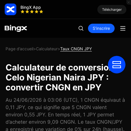
BingX App
Télécharger
S'inscrire
Page d’accueil
Calculateur
Taux CNGN JPY
>
>
Calculateur de conversion
Celo Nigerian Naira JPY :
convertir CNGN en JPY
Au 24/06/2026 à 03:06 (UTC), 1 CNGN équivaut à
0,11 JPY, ce qui signifie que 5 CNGN valent
environ 0,55 JPY. En temps réel, 1 JPY permet
d’acheter environ 9,09 CNGN. Le taux CNGN/JPY
a enregistré une variation de 0% sur 24h (hausse).