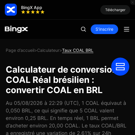
BingX App
Télécharger
S'inscrire
Page d’accueil
Calculateur
Taux COAL BRL
>
>
Calculateur de conversion
COAL Réal brésilien :
convertir COAL en BRL
Au 05/08/2026 à 22:29 (UTC), 1 COAL équivaut à
0,050 BRL, ce qui signifie que 5 COAL valent
environ 0,25 BRL. En temps réel, 1 BRL permet
d’acheter environ 20,00 COAL. Le taux COAL/BRL
a enregistré une variation de 2,61% sur 24h