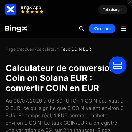
BingX App
Télécharger
S'inscrire
Page d’accueil
Calculateur
Taux COIN EUR
>
>
Calculateur de conversion
Coin on Solana EUR :
convertir COIN en EUR
Au 06/07/2026 à 06:30 (UTC), 1 COIN équivaut à
0 EUR, ce qui signifie que 5 COIN valent environ 0
EUR. En temps réel, 1 EUR permet d’acheter
environ E COIN. Le taux COIN/EUR a enregistré
une variation de 0% sur 24h (hausse). BingX