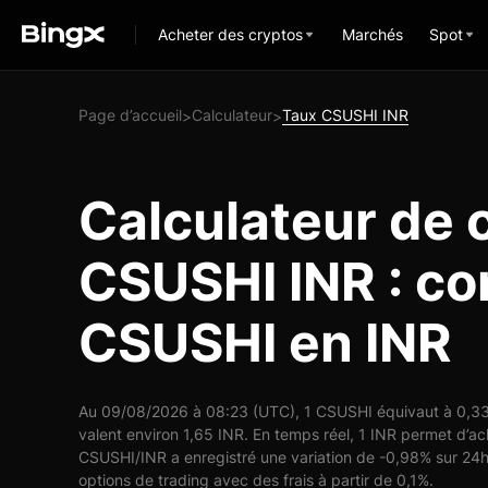
Acheter des cryptos
Marchés
Spot
Page d’accueil
Calculateur
Taux CSUSHI INR
>
>
Calculateur de 
CSUSHI INR : co
CSUSHI en INR
Au 09/08/2026 à 08:23 (UTC), 1 CSUSHI équivaut à 0,33 
valent environ 1,65 INR. En temps réel, 1 INR permet d’a
CSUSHI/INR a enregistré une variation de -0,98% sur 24h
options de trading avec des frais à partir de 0,1%.