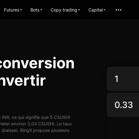
Futures
Bots
Copy trading
Capital
conversion
nvertir
INR, ce qui signifie que 5 CSUSHI
cheter environ 3,03 CSUSHI. Le taux
 (baisse). BingX propose plusieurs