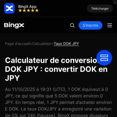
BingX App
Télécharger
S'inscrire
Page d’accueil
Calculateur
Taux DOK JPY
>
>
Calculateur de conversion
DOK JPY : convertir DOK en
JPY
Au 11/10/2025 à 19:31 (UTC), 1 DOK équivaut à 0
JPY, ce qui signifie que 5 DOK valent environ 0
JPY. En temps réel, 1 JPY permet d’acheter environ
E DOK. Le taux DOK/JPY a enregistré une variation
de 0% sur 24h (hausse). BingX propose plusieurs