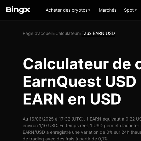
Acheter des cryptos
Marchés
Spot
Page d’accueil
Calculateur
Taux EARN USD
>
>
Calculateur de 
EarnQuest USD :
EARN en USD
Au 16/06/2025 à 17:32 (UTC), 1 EARN équivaut à 0,22 USD
environ 1,10 USD. En temps réel, 1 USD permet d’acheter
EARN/USD a enregistré une variation de 0% sur 24h (haus
de trading avec des frais à partir de 0,1%.