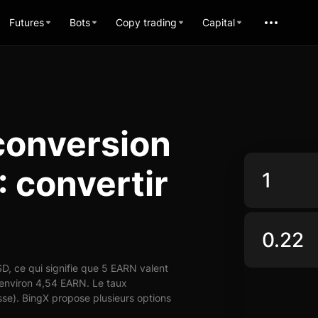
Futures
Bots
Copy trading
Capital
conversion
 convertir
, ce qui signifie que 5 EARN valent
 environ 4,54 EARN. Le taux
se). BingX propose plusieurs options