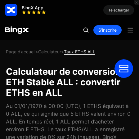
BingX App
Télécharger
S'inscrire
Page d’accueil
Calculateur
Taux ETHS ALL
>
>
Calculateur de conversion
ETH Stable ALL : convertir
ETHS en ALL
Au 01/01/1970 à 00:00 (UTC), 1 ETHS équivaut à
0 ALL, ce qui signifie que 5 ETHS valent environ 0
ALL. En temps réel, 1 ALL permet d’acheter
environ E ETHS. Le taux ETHS/ALL a enregistré
une variation de 0% sur 24h (hausse). BingX