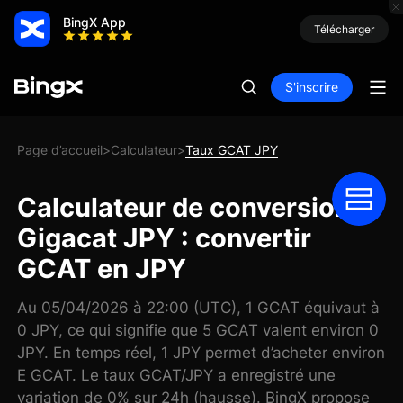
BingX App
Télécharger
S'inscrire
Page d’accueil
Calculateur
Taux GCAT JPY
>
>
Calculateur de conversion
Gigacat JPY : convertir
GCAT en JPY
Au 05/04/2026 à 22:00 (UTC), 1 GCAT équivaut à
0 JPY, ce qui signifie que 5 GCAT valent environ 0
JPY. En temps réel, 1 JPY permet d’acheter environ
E GCAT. Le taux GCAT/JPY a enregistré une
variation de 0% sur 24h (hausse). BingX propose