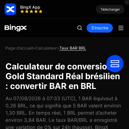
BingX App
Télécharger
S'inscrire
Page d’accueil
Calculateur
Taux BAR BRL
>
>
Calculateur de conversion
Gold Standard Réal brésilien
: convertir BAR en BRL
Au 07/08/2026 à 07:33 (UTC), 1 BAR équivaut à
0,26 BRL, ce qui signifie que 5 BAR valent environ
1,30 BRL. En temps réel, 1 BRL permet d’acheter
environ 3,84 BAR. Le taux BAR/BRL a enregistré
une variation de 0% sur 24h (hausse). BingX