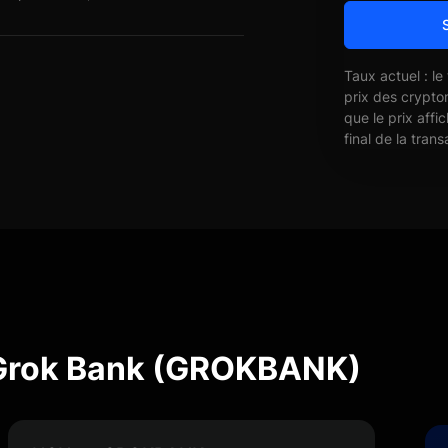
Taux actuel : le
prix des crypto
que le prix affi
final de la trans
 Grok Bank (GROKBANK)