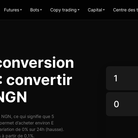
Futures
Bots
Copy trading
Capital
Centre des 
conversion
 convertir
NGN
NGN, ce qui signifie que 5
ermet d’acheter environ E
ation de 0% sur 24h (hausse).
 à partir de 0,1%.