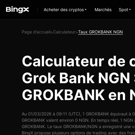
Acheter des cryptos
Marchés
Spot
Page d’accueil
Calculateur
Taux GROKBANK NGN
>
>
Calculateur de 
Grok Bank NGN :
GROKBANK en 
Au 01/03/2026 à 09:11 (UTC), 1 GROKBANK équivaut à 0 
GROKBANK valent environ 0 NGN. En temps réel, 1 NGN p
GROKBANK. Le taux GROKBANK/NGN a enregistré une vari
BingX propose plusieurs options de trading avec des frais