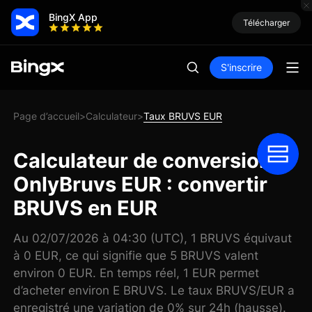
BingX App
Télécharger
S'inscrire
Page d’accueil
Calculateur
Taux BRUVS EUR
>
>
Calculateur de conversion
OnlyBruvs EUR : convertir
BRUVS en EUR
Au 02/07/2026 à 04:30 (UTC), 1 BRUVS équivaut
à 0 EUR, ce qui signifie que 5 BRUVS valent
environ 0 EUR. En temps réel, 1 EUR permet
d’acheter environ E BRUVS. Le taux BRUVS/EUR a
enregistré une variation de 0% sur 24h (hausse).