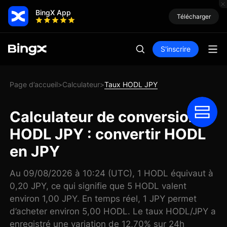
BingX App
Télécharger
S'inscrire
Page d’accueil
Calculateur
Taux HODL JPY
>
>
Calculateur de conversion
HODL JPY : convertir HODL
en JPY
Au 09/08/2026 à 10:24 (UTC), 1 HODL équivaut à
0,20 JPY, ce qui signifie que 5 HODL valent
environ 1,00 JPY. En temps réel, 1 JPY permet
d’acheter environ 5,00 HODL. Le taux HODL/JPY a
enregistré une variation de 12,70% sur 24h